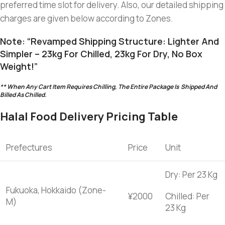
preferred time slot for delivery. Also, our detailed shipping
charges are given below according to Zones.
Note: “Revamped Shipping Structure: Lighter And
Simpler – 23kg For Chilled, 23kg For Dry, No Box
Weight!”
** When Any Cart Item Requires Chilling, The Entire Package Is Shipped And
Billed As Chilled.
Halal Food Delivery Pricing Table
Prefectures
Price
Unit
Dry: Per 23 Kg
Fukuoka, Hokkaido (Zone-
¥2000
Chilled: Per
M)
23 Kg