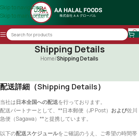
Skip to navigation
Skip to main content
Shipping Details
Home
/
Shipping Details
配送詳細（Shipping Details）
当社は
日本全国への配送
を行っております。
配送パートナーとして、**日本郵便（JP Post）
および
佐川
急便（Sagawa）**と提携しています。
以下の
配送スケジュール
をご確認のうえ、ご希望の時間帯