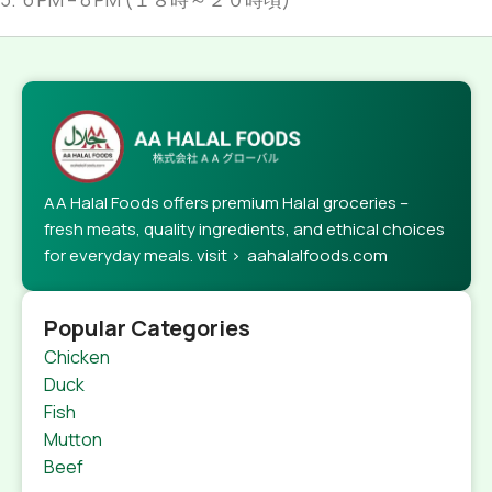
AA Halal Foods offers premium Halal groceries –
fresh meats, quality ingredients, and ethical choices
for everyday meals. visit > aahalalfoods.com
Popular Categories
Chicken
Duck
Fish
Mutton
Beef