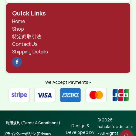
Quick Links
Home
Shop
特定商取引法
Contact Us
Shipping Details
We Accept Payments -
© 2026
利用規約 (Terms & Conditions)
Design &
aahalalfoods.com
Developed by
- All Rights
プライバシーポリシ (Privacy