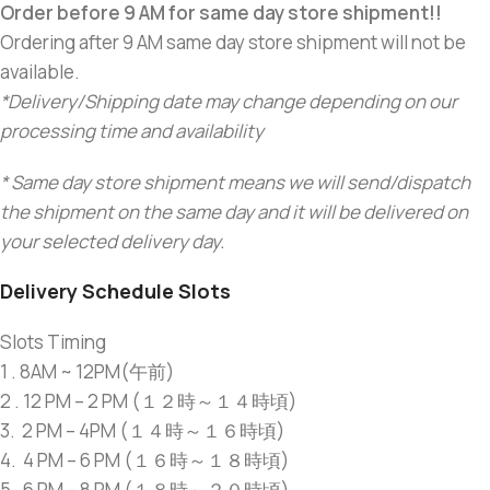
Order before 9 AM for same day store shipment!!
Ordering after 9 AM same day store shipment will not be
available.
*Delivery/Shipping date may change depending on our
processing time and availability
* Same day store shipment means we will send/dispatch
the shipment on the same day and it will be delivered on
your selected delivery day.
Delivery Schedule Slots
Slots Timing
1 . 8AM ~ 12PM(午前)
2 . 12 PM – 2 PM (１２時～１４時頃)
3. 2 PM – 4PM (１４時～１６時頃)
4. 4 PM – 6 PM (１６時～１８時頃)
5. 6 PM – 8 PM (１８時～２０時頃)