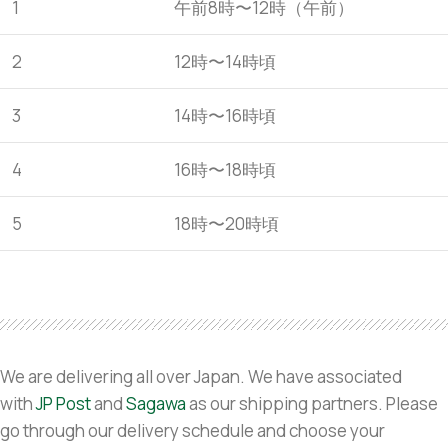
1
午前8時〜12時（午前）
2
12時〜14時頃
3
14時〜16時頃
4
16時〜18時頃
5
18時〜20時頃
We are delivering all over Japan. We have associated
with
JP Post
and
Sagawa
as our shipping partners. Please
go through our delivery schedule and choose your