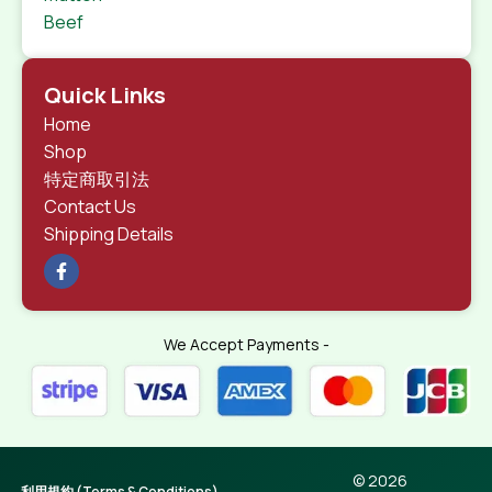
Beef
Quick Links
Home
Shop
特定商取引法
Contact Us
Shipping Details
We Accept Payments -
© 2026
利用規約 (Terms & Conditions)