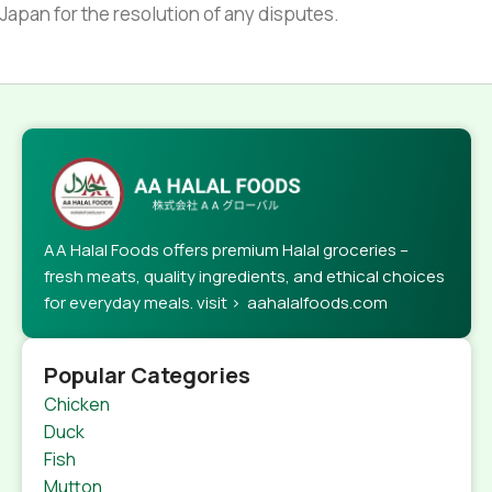
Japan for the resolution of any disputes.
AA Halal Foods offers premium Halal groceries –
fresh meats, quality ingredients, and ethical choices
for everyday meals. visit > aahalalfoods.com
Popular Categories
Chicken
Duck
Fish
Mutton